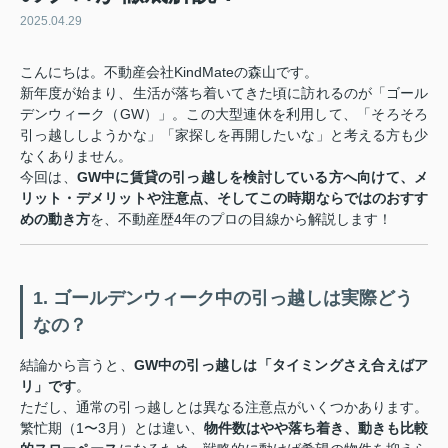
2025.04.29
こんにちは。不動産会社KindMateの森山です。
新年度が始まり、生活が落ち着いてきた頃に訪れるのが「ゴール
デンウィーク（GW）」。この大型連休を利用して、「そろそろ
引っ越ししようかな」「家探しを再開したいな」と考える方も少
なくありません。
今回は、
GW中に賃貸の引っ越しを検討している方へ向けて、メ
リット・デメリットや注意点、そしてこの時期ならではのおすす
めの動き方
を、不動産歴4年のプロの目線から解説します！
1. ゴールデンウィーク中の引っ越しは実際どう
なの？
結論から言うと、
GW中の引っ越しは「タイミングさえ合えばア
リ」です
。
ただし、通常の引っ越しとは異なる注意点がいくつかあります。
繁忙期（1〜3月）とは違い、
物件数はやや落ち着き、動きも比較