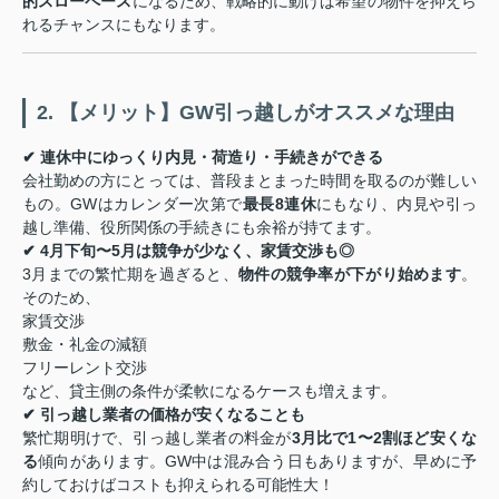
的スローペース
になるため、戦略的に動けば希望の物件を抑えら
れるチャンスにもなります。
2. 【メリット】GW引っ越しがオススメな理由
✔ 連休中にゆっくり内見・荷造り・手続きができる
会社勤めの方にとっては、普段まとまった時間を取るのが難しい
もの。GWはカレンダー次第で
最長8連休
にもなり、内見や引っ
越し準備、役所関係の手続きにも余裕が持てます。
✔ 4月下旬〜5月は競争が少なく、家賃交渉も◎
3月までの繁忙期を過ぎると、
物件の競争率が下がり始めます
。
そのため、
家賃交渉
敷金・礼金の減額
フリーレント交渉
など、貸主側の条件が柔軟になるケースも増えます。
✔ 引っ越し業者の価格が安くなることも
繁忙期明けで、引っ越し業者の料金が
3月比で1〜2割ほど安くな
る
傾向があります。GW中は混み合う日もありますが、早めに予
約しておけばコストも抑えられる可能性大！