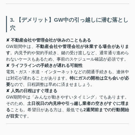
3. 【デメリット】GW中の引っ越しに潜む落とし
穴
✘ 不動産会社や管理会社が休みのこともある
GW期間中は、
不動産会社や管理会社が休業する場合がありま
す
。内見予約や契約手続き、鍵の受け渡しなど、通常通り進めら
れないケースもあるため、事前のスケジュール確認が必須です。
✘ ライフラインの手続きが遅れる可能性
電気・ガス・水道・インターネットなどの開通手続きも、連休中
は対応が遅れることがあります。
特にガスの開栓は立ち会いが必
要
なので、日程調整は早めに済ませましょう。
✘ 人気の日程はすぐ埋まる
GW期間中は「みんなが動きやすいタイミング」でもあります。
そのため、
土日祝日の内見枠や引っ越し業者の空きがすぐに埋ま
る
ことも。希望日がある方は、最低でも
2週間前までの行動開始
が目安
です。