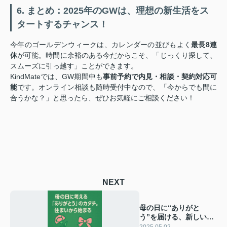
6. まとめ：2025年のGWは、理想の新生活をス
タートするチャンス！
今年のゴールデンウィークは、カレンダーの並びもよく
最長8連
休
が可能。時間に余裕のある今だからこそ、「じっくり探して、
スムーズに引っ越す」ことができます。
KindMateでは、GW期間中も
事前予約で内見・相談・契約対応可
能
です。オンライン相談も随時受付中なので、「今からでも間に
合うかな？」と思ったら、ぜひお気軽にご相談ください！
NEXT
母の日に“ありがと
う”を届ける、新しい親
孝行のカタチとは？｜
2025.05.02