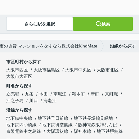
さらに駅を選択
検索
市の賃貸 マンションを探すなら株式会社KindMate
沿線から探す
市区町村から探す
大阪市西区
大阪市福島区
大阪市中央区
大阪市北区
大阪市大正区
町名から探す
立売堀
九条
本田
南堀江
靱本町
新町
京町堀
江之子島
川口
海老江
沿線から探す
地下鉄中央線
地下鉄千日前線
地下鉄長堀鶴見緑地
地下鉄四つ橋線
地下鉄御堂筋線
阪神電鉄阪神なんば
京阪電鉄中之島線
大阪環状線
阪神本線
地下鉄堺筋線