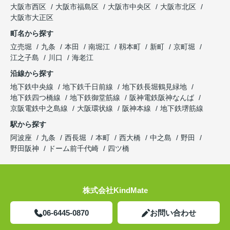
大阪市西区
大阪市福島区
大阪市中央区
大阪市北区
大阪市大正区
町名から探す
立売堀
九条
本田
南堀江
靱本町
新町
京町堀
江之子島
川口
海老江
沿線から探す
地下鉄中央線
地下鉄千日前線
地下鉄長堀鶴見緑地
地下鉄四つ橋線
地下鉄御堂筋線
阪神電鉄阪神なんば
京阪電鉄中之島線
大阪環状線
阪神本線
地下鉄堺筋線
駅から探す
阿波座
九条
西長堀
本町
西大橋
中之島
野田
野田阪神
ドーム前千代崎
四ツ橋
株式会社KindMate
06-6445-0870
お問い合わせ