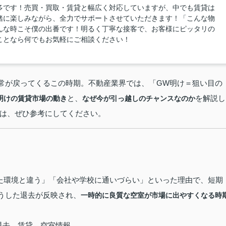
多です！売買・買取・賃貸と幅広く対応していますが、中でも賃貸は
緒に楽しみながら、全力でサポートさせていただきます！「こんな物
んな時こそ僕の出番です！明るく丁寧な接客で、お客様にピッタリの
ことなら何でもお気軽にご相談ください！
常が戻ってくるこの時期。不動産業界では、「GW明け＝狙い目の
と、
を解説し
明けの賃貸市場の動き
なぜ今が引っ越しのチャンスなのか
は、ぜひ参考にしてください。
た環境と違う」「会社や学校に通いづらい」といった理由で、短期
うした退去が反映され、
一時的に良質な空室が市場に出やすくなる時
退去、賃貸 空室情報