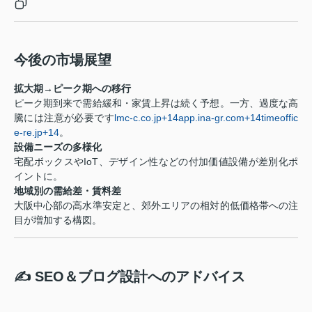
今後の市場展望
拡大期→ピーク期への移行
ピーク期到来で需給緩和・家賃上昇は続く予想。一方、過度な高
騰には注意が必要です
lmc-c.co.jp
+14
app.ina-gr.com
+14
timeoffic
e-re.jp
+14
。
設備ニーズの多様化
宅配ボックスやIoT、デザイン性などの付加価値設備が差別化ポ
イントに。
地域別の需給差・賃料差
大阪中心部の高水準安定と、郊外エリアの相対的低価格帯への注
目が増加する構図。
✍ SEO＆ブログ設計へのアドバイス