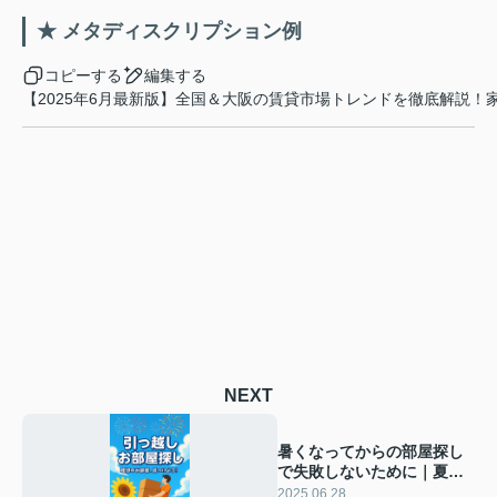
★ メタディスクリプション例
コピーする
編集する
NEXT
暑くなってからの部屋探し
で失敗しないために｜夏の
賃貸選びのポイントと注意
2025.06.28