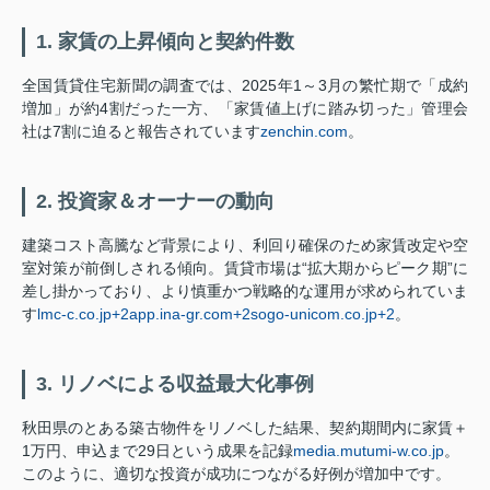
1. 家賃の上昇傾向と契約件数
全国賃貸住宅新聞の調査では、2025年1～3月の繁忙期で「成約
増加」が約4割だった一方、「家賃値上げに踏み切った」管理会
社は7割に迫ると報告されています
zenchin.com
。
2. 投資家＆オーナーの動向
建築コスト高騰など背景により、利回り確保のため家賃改定や空
室対策が前倒しされる傾向。賃貸市場は“拡大期からピーク期”に
差し掛かっており、より慎重かつ戦略的な運用が求められていま
す
lmc-c.co.jp
+2
app.ina-gr.com
+2
sogo-unicom.co.jp
+2
。
3. リノベによる収益最大化事例
秋田県のとある築古物件をリノベした結果、契約期間内に家賃＋
1万円、申込まで29日という成果を記録
media.mutumi-w.co.jp
。
このように、適切な投資が成功につながる好例が増加中です。