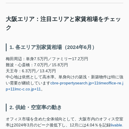
大阪エリア：注目エリアと家賃相場をチェッ
ク
1. 各エリア別家賃相場（2024年6月）
梅田周辺：単身7.5万円／ファミリー17.2万円
難波・心斎橋：7.0万円／15.8万円
天王寺：6.3万円／13.4万円
中心地は依然として高水準。単身向けの築浅・新築物件は特に強
い需要が継続しています
cbre-propertysearch.jp
+11
timeoffice-re.j
p
+11
lmc-c.co.jp
+11
。
2. 供給・空室率の動き
オフィス市場を含めた全体傾向として、大阪市内のオフィス空室
率は2024年3月のピーク後低下し、12月には4.04％を記録
livable.