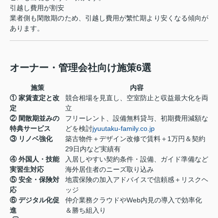
引越し費用が割安
業者側も閑散期のため、引越し費用が繁忙期より安くなる傾向が
あります。
オーナー・管理会社向け施策6選
施策
内容
① 家賃査定と改
競合相場を見直し、空室防止と収益最大化を両
定
立
② 閑散期並みの
フリーレント、設備無料貸与、初期費用減額な
特典サービス
どを検討
jyuutaku-family.co.jp
③ リノベ強化
築古物件＋デザイン改修で賃料＋1万円＆契約
29日内など実績有
④ 外国人・技能
入居しやすい契約条件・設備、ガイド準備など
実習生対応
海外居住者のニーズ取り込み
⑤ 安全・保険対
地震保険の加入アドバイスで信頼感＋リスクヘ
応
ッジ
⑥ デジタル化促
仲介業務クラウドやWeb内見の導入で効率化
進
＆勝ち組入り