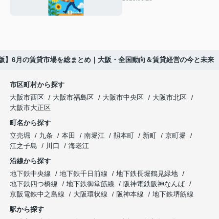
点
6月版】6月の賃貸市場を総まとめ｜大阪・全国動向＆賃貸経営の今と未来
市区町村から探す
大阪市西区
大阪市福島区
大阪市中央区
大阪市北区
大阪市大正区
町名から探す
立売堀
九条
本田
南堀江
靱本町
新町
京町堀
江之子島
川口
海老江
沿線から探す
地下鉄中央線
地下鉄千日前線
地下鉄長堀鶴見緑地
地下鉄四つ橋線
地下鉄御堂筋線
阪神電鉄阪神なんば
京阪電鉄中之島線
大阪環状線
阪神本線
地下鉄堺筋線
駅から探す