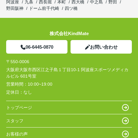
阿波座
九条
西長堀
本町
西大橋
中之島
野田
野田阪神
ドーム前千代崎
四ツ橋
株式会社KindMate
06-6445-0870
お問い合わせ
〒550-0006
大阪府大阪市西区江之子島１丁目10-1 阿波座スポーツメディカ
ルビル 601号室
営業時間：
10:00~19:00
定休日：
なし
トップページ
スタッフ
お客様の声